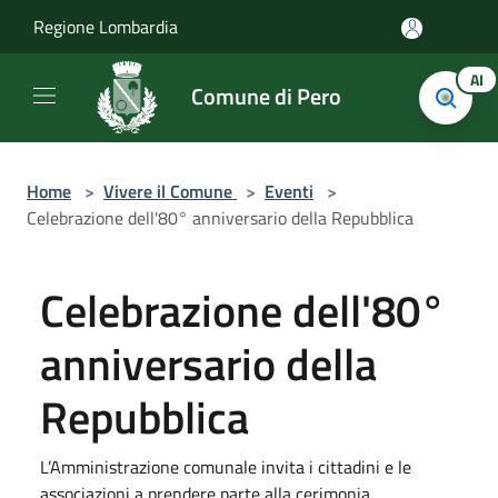
Salta al contenuto principale
Regione Lombardia
AI
Comune di Pero
Home
>
Vivere il Comune
>
Eventi
>
Celebrazione dell'80° anniversario della Repubblica
Celebrazione dell'80°
anniversario della
Repubblica
L’Amministrazione comunale invita i cittadini e le
associazioni a prendere parte alla cerimonia