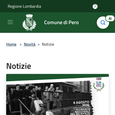
Salta al contenuto principale
Regione Lombardia
AI
Comune di Pero
Home
>
Novità
>
Notizie
Notizie