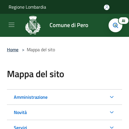
Salta al contenuto principale
Regione Lombardia
AI
Comune di Pero
Home
>
Mappa del sito
Mappa del sito
Amministrazione
Novità
Servizi