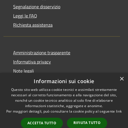
Segnalazione disservizio
Leggi le FAQ
Richiesta assistenza
Amministrazione trasparente
Informativa privacy
Note legali
×
Dichiarazione di accessibilità
Informazioni sui cookie
Questo sito web utilizza cookie tecnici e assimilati strettamente
necessari al corretto funzionamento e alla navigazione del sito,
nonché un cookie tecnico analitico al solo fine di elaborare
informazioni statistiche, aggregate e anonime.
RSS
Copyright © 2026 • Comune di
Per maggiori dettagli, può consultare la cookie policy al seguente
link
Accessibilità
Pero • Powered by
Privacy
Municipium
Accesso
•
RIFIUTA TUTTO
ACCETTA TUTTO