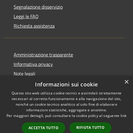
Segnalazione disservizio
Leggi le FAQ
Richiesta assistenza
Amministrazione trasparente
Informativa privacy
Note legali
×
Dichiarazione di accessibilità
Informazioni sui cookie
Questo sito web utilizza cookie tecnici e assimilati strettamente
necessari al corretto funzionamento e alla navigazione del sito,
nonché un cookie tecnico analitico al solo fine di elaborare
informazioni statistiche, aggregate e anonime.
RSS
Copyright © 2026 • Comune di
Per maggiori dettagli, può consultare la cookie policy al seguente
link
Accessibilità
Pero • Powered by
Privacy
Municipium
Accesso
•
RIFIUTA TUTTO
ACCETTA TUTTO