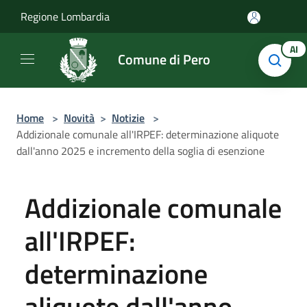
Salta al contenuto principale
Regione Lombardia
AI
Comune di Pero
Home
>
Novità
>
Notizie
>
Addizionale comunale all'IRPEF: determinazione aliquote
dall'anno 2025 e incremento della soglia di esenzione
Addizionale comunale
all'IRPEF:
determinazione
aliquote dall'anno