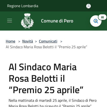
Salta al contenuto principale
Regione Lombardia
AI
Comune di Pero
Home
>
Novità
>
Comunicati
>
Al Sindaco Maria Rosa Belotti il “Premio 25 aprile”
Al Sindaco Maria
Rosa Belotti il
“Premio 25 aprile”
Nella mattinata di martedì 25 aprile, il Sindaco di Pero
Maria Rosa Belotti ha ricevuto il “Premio 25 aprile”,