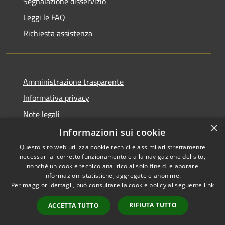
Segnalazione disservizio
Leggi le FAQ
Richiesta assistenza
Amministrazione trasparente
Informativa privacy
Note legali
×
Dichiarazione di accessibilità
Informazioni sui cookie
Questo sito web utilizza cookie tecnici e assimilati strettamente
necessari al corretto funzionamento e alla navigazione del sito,
nonché un cookie tecnico analitico al solo fine di elaborare
informazioni statistiche, aggregate e anonime.
RSS
Copyright © 2026 • Comune di
Per maggiori dettagli, può consultare la cookie policy al seguente
link
Accessibilità
Pero • Powered by
Privacy
Municipium
Accesso
•
RIFIUTA TUTTO
ACCETTA TUTTO
Cookie
redazione