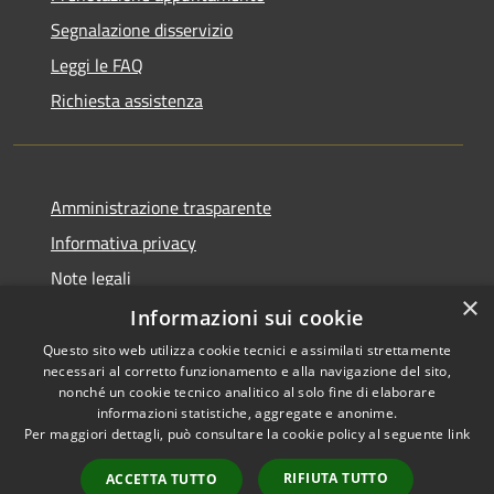
Segnalazione disservizio
Leggi le FAQ
Richiesta assistenza
Amministrazione trasparente
Informativa privacy
Note legali
×
Dichiarazione di accessibilità
Informazioni sui cookie
Questo sito web utilizza cookie tecnici e assimilati strettamente
necessari al corretto funzionamento e alla navigazione del sito,
nonché un cookie tecnico analitico al solo fine di elaborare
informazioni statistiche, aggregate e anonime.
RSS
Copyright © 2026 • Comune di
Per maggiori dettagli, può consultare la cookie policy al seguente
link
Accessibilità
Pero • Powered by
Privacy
Municipium
Accesso
•
RIFIUTA TUTTO
ACCETTA TUTTO