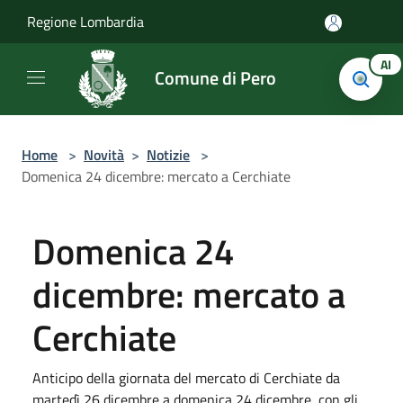
Salta al contenuto principale
Regione Lombardia
AI
Comune di Pero
Home
>
Novità
>
Notizie
>
Domenica 24 dicembre: mercato a Cerchiate
Domenica 24
dicembre: mercato a
Cerchiate
Anticipo della giornata del mercato di Cerchiate da
martedì 26 dicembre a domenica 24 dicembre, con gli