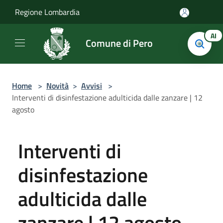
Salta al contenuto principale
Regione Lombardia
AI
Comune di Pero
Home
>
Novità
>
Avvisi
>
Interventi di disinfestazione adulticida dalle zanzare | 12
agosto
Interventi di
disinfestazione
adulticida dalle
zanzare | 12 agosto