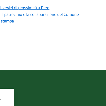
i servizi di prossimità a Pero
il patrocinio e la collaborazione del Comune
o stampa
?