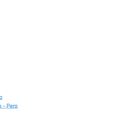
ro
o - Pero