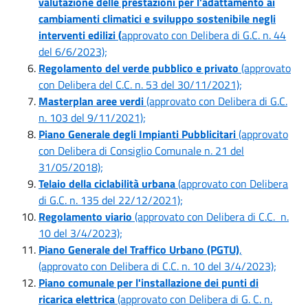
valutazione delle prestazioni per l'adattamento ai
cambiamenti climatici e sviluppo sostenibile negli
interventi edilizi (
approvato con Delibera di G.C. n. 44
del 6/6/2023);
Regolamento del verde pubblico e privato
(approvato
con Delibera del C.C. n. 53 del 30/11/2021);
Masterplan aree verdi
(approvato con Delibera di G.C.
n. 103 del 9/11/2021);
Piano Generale degli Impianti Pubblicitari
(approvato
con Delibera di Consiglio Comunale n. 21 del
31/05/2018);
Telaio della ciclabilità urbana
(approvato con Delibera
di G.C. n. 135 del 22/12/2021);
Regolamento viario
(approvato con Delibera di C.C. n.
10 del 3/4/2023);
Piano Generale del Traffico Urbano (PGTU)
,
(approvato con Delibera di C.C. n. 10 del 3/4/2023);
Piano comunale per l'installazione dei punti di
ricarica elettrica
(approvato con Delibera di G. C. n.