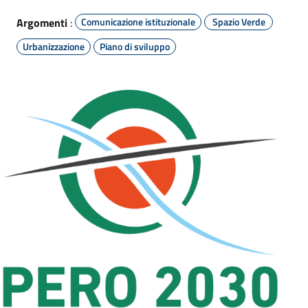
Argomenti
:
Comunicazione istituzionale
Spazio Verde
Urbanizzazione
Piano di sviluppo