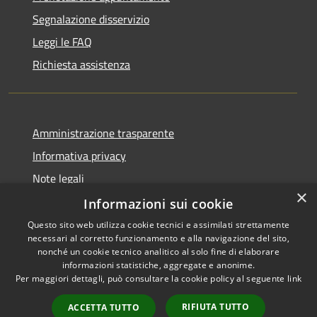
Segnalazione disservizio
Leggi le FAQ
Richiesta assistenza
Amministrazione trasparente
Informativa privacy
Note legali
×
Dichiarazione di accessibilità
Informazioni sui cookie
Questo sito web utilizza cookie tecnici e assimilati strettamente
necessari al corretto funzionamento e alla navigazione del sito,
nonché un cookie tecnico analitico al solo fine di elaborare
informazioni statistiche, aggregate e anonime.
RSS
Copyright © 2026 • Comune di
Per maggiori dettagli, può consultare la cookie policy al seguente
link
Accessibilità
Pero • Powered by
Complet
Privacy
Municipium
Accesso
•
RIFIUTA TUTTO
ACCETTA TUTTO
Indietro
Prosegui