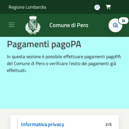
Salta al contenuto principale
Regione Lombardia

AI
Comune di Pero
Pagamenti pagoPA
In questa sezione è possibile effettuare pagamenti pagoPA
del Comune di Pero o verificare l’esito dei pagamenti già
effettuati.
Informativa privacy
2/5
Dati anagrafici
Paga
Riepilogo