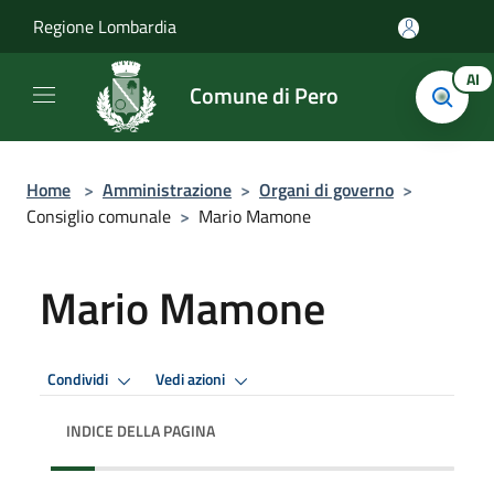
Salta al contenuto principale
Regione Lombardia
AI
Comune di Pero
Home
>
Amministrazione
>
Organi di governo
>
Consiglio comunale
>
Mario Mamone
Mario Mamone
Condividi
Vedi azioni
INDICE DELLA PAGINA