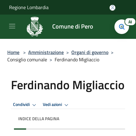
Salta al contenuto principale
Regione Lombardia
AI
Comune di Pero
Home
>
Amministrazione
>
Organi di governo
>
Consiglio comunale
>
Ferdinando Migliaccio
Ferdinando Migliaccio
Condividi
Vedi azioni
INDICE DELLA PAGINA