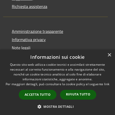
Richiesta assistenza
Amministrazione trasparente
Informativa privacy
Note legali
×
Dichiarazione di accessibilità
Informazioni sui cookie
Questo sito web utilizza cookie tecnici e assimilati strettamente
necessari al corretto funzionamento e alla navigazione del sito,
nonché un cookie tecnico analitico al solo fine di elaborare
informazioni statistiche, aggregate e anonime.
RSS
Copyright © 2026 • Comune di
Per maggiori dettagli, può consultare la cookie policy al seguente
link
Accessibilità
Pero • Powered by
Privacy
Municipium
Accesso
•
RIFIUTA TUTTO
ACCETTA TUTTO
Cookie
redazione
Mappa del sito
MOSTRA DETTAGLI