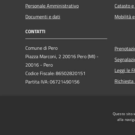
Personale Amministrativo
Catasto e
Documenti e dati
Mobilità e
CONTATTI
Comune di Pero
Prenotaz
Piazza Marconi, 2 20016 Pero (MI) -
Segnalazi
20016 - Pero
Leggi le 
Codice Fiscale: 86502820151
Richiesta
Partita IVA: 06721490156
PEC:
protocollo@comune.pero.mi.legalmail.it
Questo sito 
Centralino Unico: +39 02 3537111
alla navig