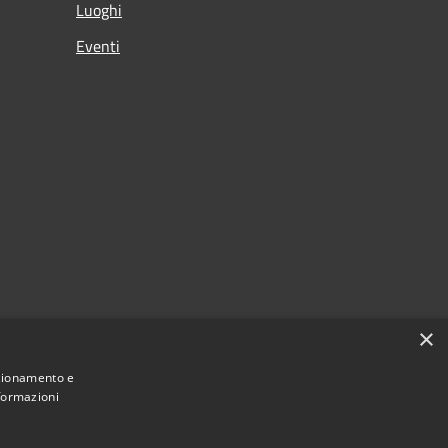
Luoghi
Eventi
×
nzionamento e
nformazioni