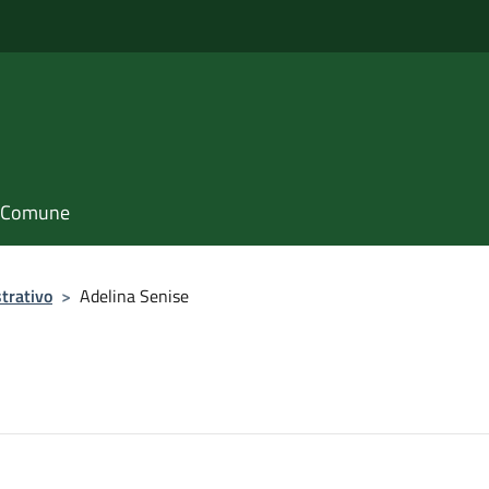
il Comune
trativo
>
Adelina Senise