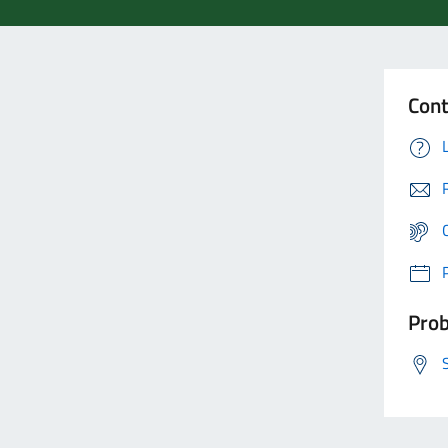
Cont
Prob