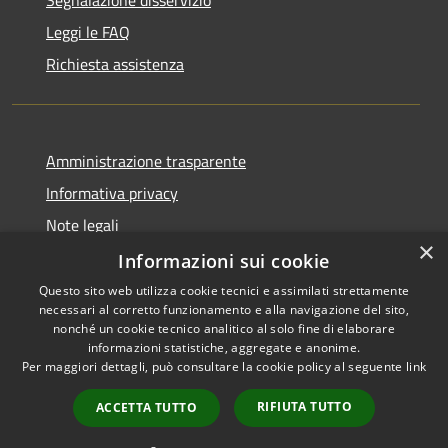
Leggi le FAQ
Richiesta assistenza
Amministrazione trasparente
Informativa privacy
Note legali
×
Dichiarazione di accessibilità
Informazioni sui cookie
Questo sito web utilizza cookie tecnici e assimilati strettamente
necessari al corretto funzionamento e alla navigazione del sito,
nonché un cookie tecnico analitico al solo fine di elaborare
informazioni statistiche, aggregate e anonime.
RSS
Copyright © 2026 • Comune di
Per maggiori dettagli, può consultare la cookie policy al seguente
link
Accessibilità
Pero • Powered by
Privacy
Municipium
Accesso
•
RIFIUTA TUTTO
ACCETTA TUTTO
Cookie
redazione