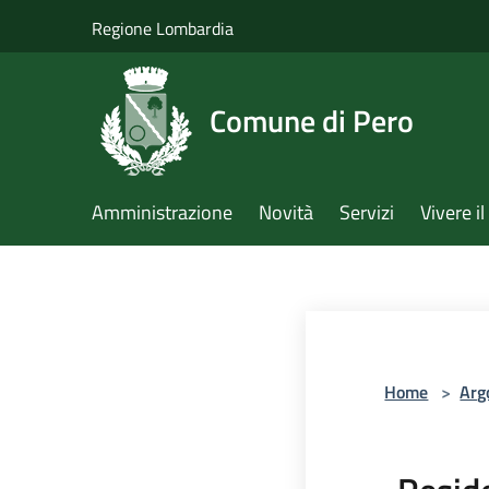
Salta al contenuto principale
Regione Lombardia
Comune di Pero
Amministrazione
Novità
Servizi
Vivere 
Home
>
Arg