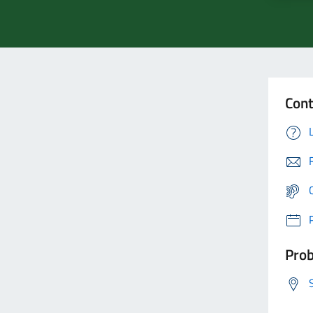
Cont
Prob