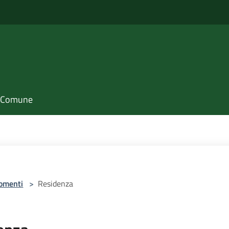
il Comune
omenti
>
Residenza