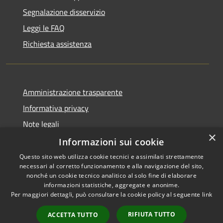
Segnalazione disservizio
Leggi le FAQ
Richiesta assistenza
Amministrazione trasparente
Informativa privacy
Note legali
×
Dichiarazione di accessibilità
Informazioni sui cookie
Questo sito web utilizza cookie tecnici e assimilati strettamente
necessari al corretto funzionamento e alla navigazione del sito,
nonché un cookie tecnico analitico al solo fine di elaborare
informazioni statistiche, aggregate e anonime.
RSS
Copyright © 2026 • Comune di
Per maggiori dettagli, può consultare la cookie policy al seguente
link
Accessibilità
Pero • Powered by
Privacy
Municipium
Accesso
•
RIFIUTA TUTTO
ACCETTA TUTTO