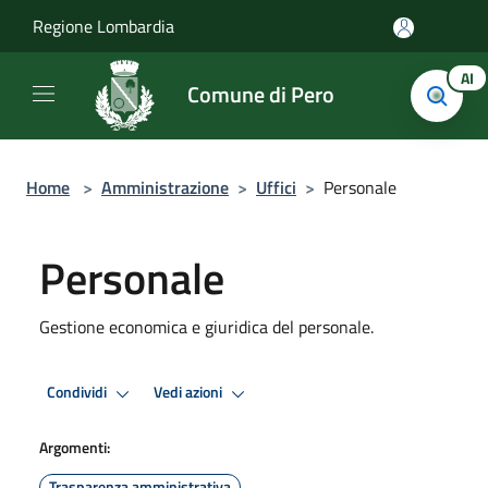
Salta al contenuto principale
Regione Lombardia
AI
Comune di Pero
Home
>
Amministrazione
>
Uffici
>
Personale
Personale
Gestione economica e giuridica del personale.
Condividi
Vedi azioni
Argomenti:
Trasparenza amministrativa