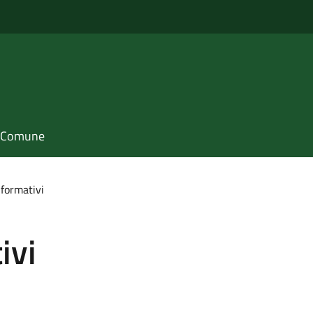
il Comune
nformativi
ivi