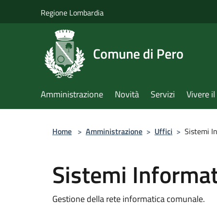
Salta al contenuto principale
Regione Lombardia
Comune di Pero
Amministrazione
Novità
Servizi
Vivere 
Home
>
Amministrazione
>
Uffici
>
Sistemi I
Sistemi Informat
Gestione della rete informatica comunale.