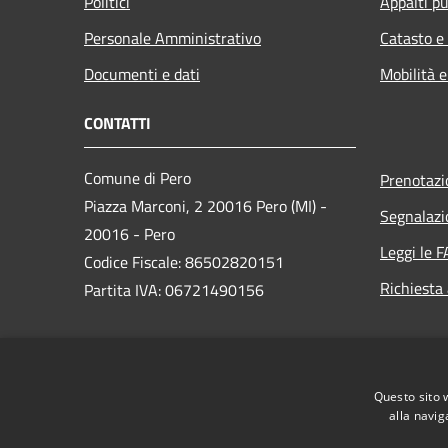
Politici
Appalti pu
Personale Amministrativo
Catasto e
Documenti e dati
Mobilità e
CONTATTI
Comune di Pero
Prenotaz
Piazza Marconi, 2 20016 Pero (MI) -
Segnalazi
20016 - Pero
Leggi le 
Codice Fiscale: 86502820151
Richiesta
Partita IVA: 06721490156
PEC:
protocollo@comune.pero.mi.legalmail.it
Questo sito 
Centralino Unico: +39 02 3537111
alla navig