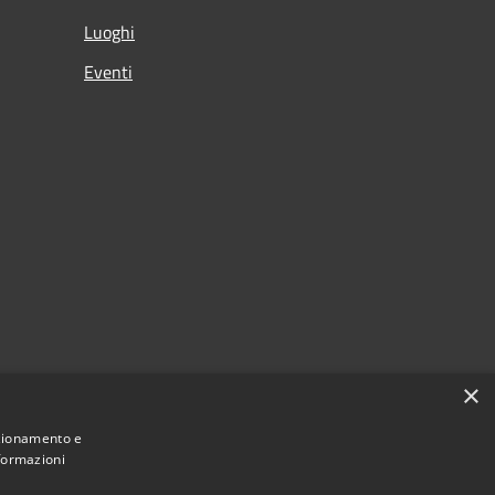
Luoghi
Eventi
×
nzionamento e
nformazioni