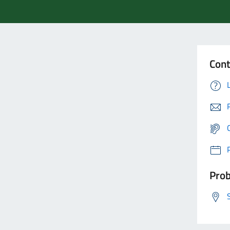
Cont
Prob