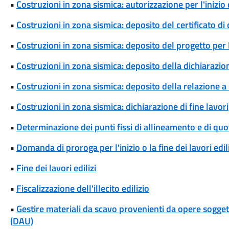
•
Costruzioni in zona sismica: autorizzazione per l'inizio 
•
Costruzioni in zona sismica: deposito del certificato di
•
Costruzioni in zona sismica: deposito del progetto per l
•
Costruzioni in zona sismica: deposito della dichiarazio
•
Costruzioni in zona sismica: deposito della relazione a
•
Costruzioni in zona sismica: dichiarazione di fine lavori
•
Determinazione dei punti fissi di allineamento e di quo
•
Domanda di proroga per l'inizio o la fine dei lavori edil
•
Fine dei lavori edilizi
•
Fiscalizzazione dell'illecito edilizio
•
Gestire materiali da scavo provenienti da opere soggett
(DAU)