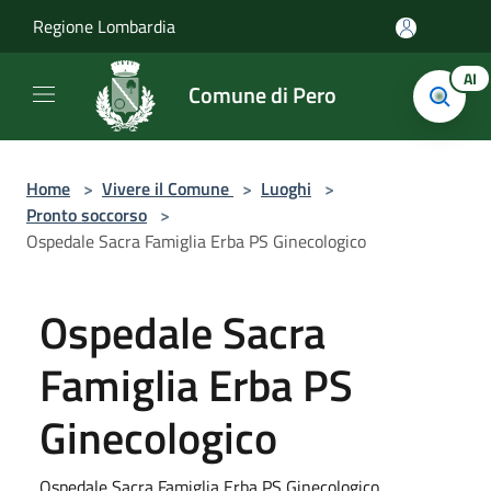
Salta al contenuto principale
Regione Lombardia
AI
Comune di Pero
Home
>
Vivere il Comune
>
Luoghi
>
Pronto soccorso
>
Ospedale Sacra Famiglia Erba PS Ginecologico
Ospedale Sacra
Famiglia Erba PS
Ginecologico
Ospedale Sacra Famiglia Erba PS Ginecologico