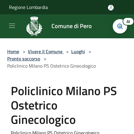
Salta al contenuto principale
Regione Lombardia
AI
Comune di Pero
Home
>
Vivere il Comune
>
Luoghi
>
Pronto soccorso
>
Policlinico Milano PS Ostetrico Ginecologico
Policlinico Milano PS
Ostetrico
Ginecologico
Policlinico Milano PS Ostetrico Ginecologico