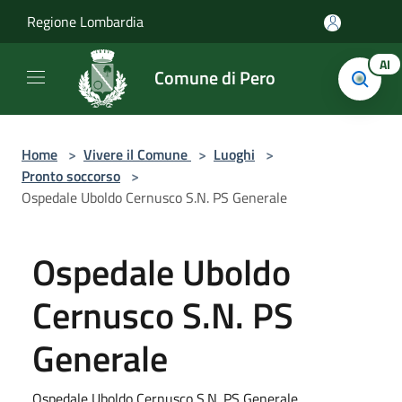
Salta al contenuto principale
Regione Lombardia
AI
Comune di Pero
Home
>
Vivere il Comune
>
Luoghi
>
Pronto soccorso
>
Ospedale Uboldo Cernusco S.N. PS Generale
Ospedale Uboldo
Cernusco S.N. PS
Generale
Ospedale Uboldo Cernusco S.N. PS Generale