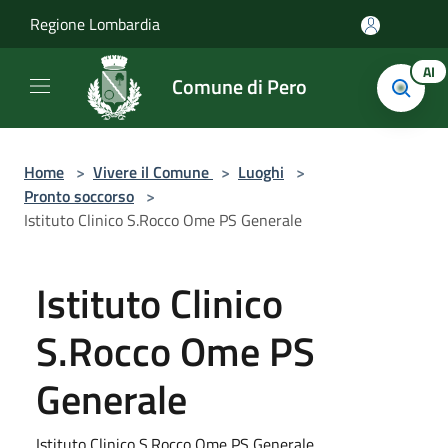
Salta al contenuto principale
Regione Lombardia
AI
Comune di Pero
Home
>
Vivere il Comune
>
Luoghi
>
Pronto soccorso
>
Istituto Clinico S.Rocco Ome PS Generale
Istituto Clinico
S.Rocco Ome PS
Generale
Istituto Clinico S.Rocco Ome PS Generale