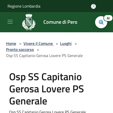
Salta al contenuto principale
Regione Lombardia
AI
Comune di Pero
Home
>
Vivere il Comune
>
Luoghi
>
Pronto soccorso
>
Osp SS Capitanio Gerosa Lovere PS Generale
Osp SS Capitanio
Gerosa Lovere PS
Generale
Osp SS Capitanio Gerosa Lovere PS Generale