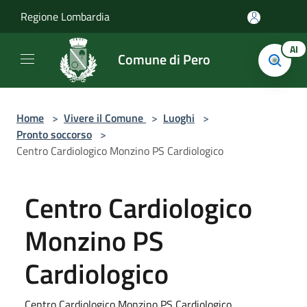
Salta al contenuto principale
Regione Lombardia
AI
Comune di Pero
Home
>
Vivere il Comune
>
Luoghi
>
Pronto soccorso
>
Centro Cardiologico Monzino PS Cardiologico
Centro Cardiologico
Monzino PS
Cardiologico
Centro Cardiologico Monzino PS Cardiologico