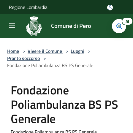
Salta al contenuto principale
Regione Lombardia
AI
Comune di Pero
Home
>
Vivere il Comune
>
Luoghi
>
Pronto soccorso
>
Fondazione Poliambulanza BS PS Generale
Fondazione
Poliambulanza BS PS
Generale
Fondazione Poliambulanza BS PS Generale