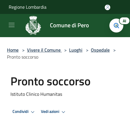
Salta al contenuto principale
Regione Lombardia
AI
Comune di Pero
Home
>
Vivere il Comune
>
Luoghi
>
Ospedale
>
Pronto soccorso
Pronto soccorso
Istituto Clinico Humanitas
Condividi
Vedi azioni