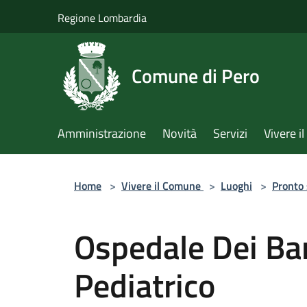
Salta al contenuto principale
Regione Lombardia
Comune di Pero
Amministrazione
Novità
Servizi
Vivere 
Home
>
Vivere il Comune
>
Luoghi
>
Pronto
Ospedale Dei Ba
Pediatrico