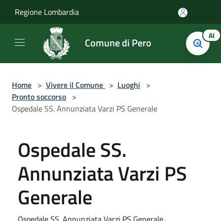
Salta al contenuto principale
Regione Lombardia
AI
Comune di Pero
Home
>
Vivere il Comune
>
Luoghi
>
Pronto soccorso
>
Ospedale SS. Annunziata Varzi PS Generale
Ospedale SS.
Annunziata Varzi PS
Generale
Ospedale SS. Annunziata Varzi PS Generale