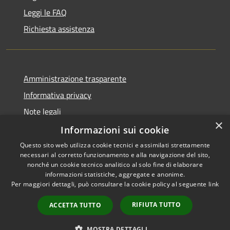
Leggi le FAQ
Richiesta assistenza
Amministrazione trasparente
Informativa privacy
Note legali
×
Dichiarazione di accessibilità
Informazioni sui cookie
Questo sito web utilizza cookie tecnici e assimilati strettamente
necessari al corretto funzionamento e alla navigazione del sito,
nonché un cookie tecnico analitico al solo fine di elaborare
informazioni statistiche, aggregate e anonime.
RSS
Copyright © 2026 • Comune di
Per maggiori dettagli, può consultare la cookie policy al seguente
link
Accessibilità
Pero • Powered by
Privacy
Municipium
Accesso
•
RIFIUTA TUTTO
ACCETTA TUTTO
Cookie
redazione
Mappa del sito
MOSTRA DETTAGLI