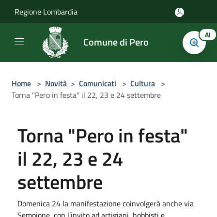
Salta al contenuto principale
Regione Lombardia
AI
Comune di Pero
Home
>
Novità
>
Comunicati
>
Cultura
>
Torna "Pero in festa" il 22, 23 e 24 settembre
Torna "Pero in festa"
il 22, 23 e 24
settembre
Domenica 24 la manifestazione coinvolgerà anche via
Sempione, con l’invito ad artigiani, hobbisti e