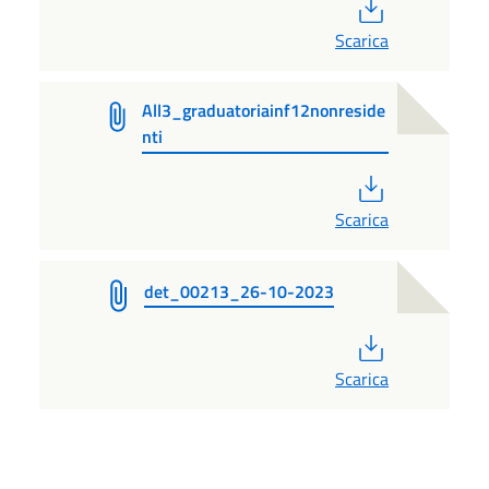
PDF
Scarica
All3_graduatoriainf12nonreside
nti
PDF
Scarica
det_00213_26-10-2023
PDF
Scarica