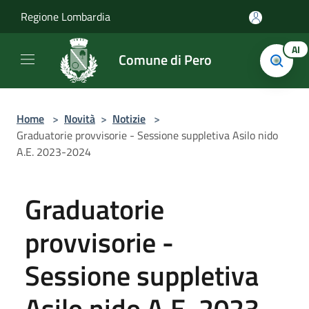
Salta al contenuto principale
Regione Lombardia
AI
Comune di Pero
Home
>
Novità
>
Notizie
>
Graduatorie provvisorie - Sessione suppletiva Asilo nido
A.E. 2023-2024
Graduatorie
provvisorie -
Sessione suppletiva
Asilo nido A.E. 2023-