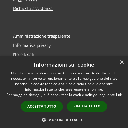
Richiesta assistenza
Amministrazione trasparente
Informativa privacy
Note legali
×
Dichiarazione di accessibilità
Informazioni sui cookie
Questo sito web utilizza cookie tecnici e assimilati strettamente
necessari al corretto funzionamento e alla navigazione del sito,
nonché un cookie tecnico analitico al solo fine di elaborare
informazioni statistiche, aggregate e anonime.
RSS
Copyright © 2026 • Comune di
Per maggiori dettagli, può consultare la cookie policy al seguente
link
Accessibilità
Pero • Powered by
Privacy
Municipium
Accesso
•
RIFIUTA TUTTO
ACCETTA TUTTO
Cookie
redazione
Mappa del sito
MOSTRA DETTAGLI