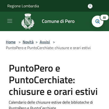
Salta al contenuto principale
Regione Lombardia
AI
Comune di Pero
Home
>
Novità
>
Avvisi
>
PuntoPero e PuntoCerchiate: chiusure e orari estivi
PuntoPero e
PuntoCerchiate:
chiusure e orari estivi
Calendario delle chiusure estive delle biblioteche di
PuntoPero e PuntoCerchiate.