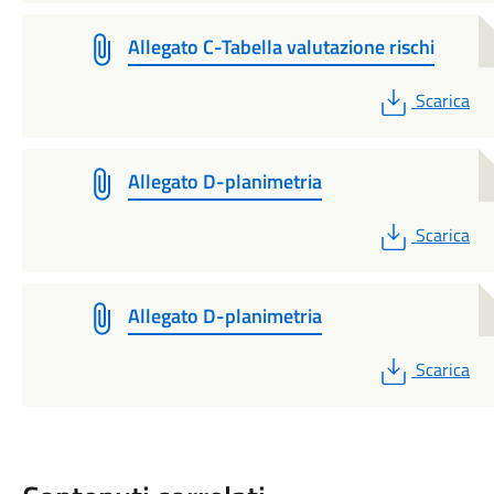
Allegato C-Tabella valutazione rischi
PDF
Scarica
Allegato D-planimetria
PDF
Scarica
Allegato D-planimetria
PDF
Scarica