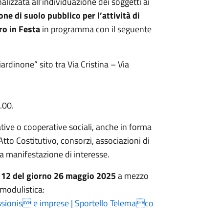
nalizzata all’individuazione dei soggetti ai
 di suolo pubblico per l’attività di
ro in Festa
in programma con il seguente
rdinone” sito tra Via Cristina – Via
.00.
ative o cooperative sociali, anche in forma
Atto Costitutivo, consorzi, associazioni di
lla manifestazione di interesse.
re 12 del giorno 26 maggio 2025
a mezzo
modulistica:
ssionis e imprese | Sportello Telemaco