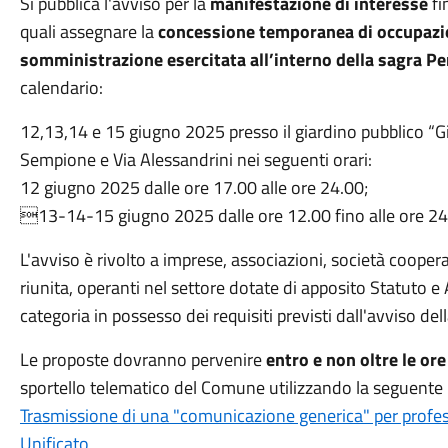
Si pubblica l'avviso per la
manifestazione di interesse
fi
quali assegnare la
concessione temporanea di occupazione
somministrazione esercitata all’interno della sagra Pe
calendario:
12,13,14 e 15 giugno 2025 presso il giardino pubblico “Gia
Sempione e Via Alessandrini nei seguenti orari:
12 giugno 2025 dalle ore 17.00 alle ore 24.00;
13-14-15 giugno 2025 dalle ore 12.00 fino alle ore 24
L'avviso è rivolto a imprese, associazioni, società cooper
riunita, operanti nel settore dotate di apposito Statuto e 
categoria in possesso dei requisiti previsti dall'avviso de
Le proposte dovranno pervenire
entro e non oltre le o
sportello telematico del Comune utilizzando la seguente 
Trasmissione di una "comunicazione generica" per profe
Unificato