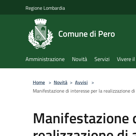
Salta al contenuto principale
Regione Lombardia
Comune di Pero
Amministrazione
Novità
Servizi
Vivere 
Home
>
Novità
>
Avvisi
>
Manifestazione di interesse per la realizzazione di
Manifestazione d
realizzazione di a