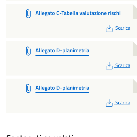
Allegato C-Tabella valutazione rischi
PDF
Scarica
Allegato D-planimetria
PDF
Scarica
Allegato D-planimetria
PDF
Scarica