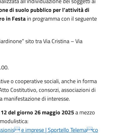
nalizzata all’individuazione dei soggetti ai
 di suolo pubblico per l’attività di
ro in Festa
in programma con il seguente
rdinone” sito tra Via Cristina – Via
.00.
ative o cooperative sociali, anche in forma
Atto Costitutivo, consorzi, associazioni di
lla manifestazione di interesse.
re 12 del giorno 26 maggio 2025
a mezzo
modulistica:
ssionis e imprese | Sportello Telemaco