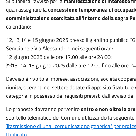
Si pubblica l'avviso per la
manifestazione di interesse
fi
quali assegnare la
concessione temporanea di occupazione
somministrazione esercitata all’interno della sagra Pe
calendario:
12,13,14 e 15 giugno 2025 presso il giardino pubblico “Gia
Sempione e Via Alessandrini nei seguenti orari:
12 giugno 2025 dalle ore 17.00 alle ore 24.00;
13-14-15 giugno 2025 dalle ore 12.00 fino alle ore 24
L'avviso è rivolto a imprese, associazioni, società cooper
riunita, operanti nel settore dotate di apposito Statuto e 
categoria in possesso dei requisiti previsti dall'avviso de
Le proposte dovranno pervenire
entro e non oltre le o
sportello telematico del Comune utilizzando la seguente 
Trasmissione di una "comunicazione generica" per profe
Unificato