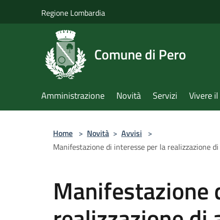
Salta al contenuto principale
Regione Lombardia
Comune di Pero
Amministrazione
Novità
Servizi
Vivere 
Home
>
Novità
>
Avvisi
>
Manifestazione di interesse per la realizzazione di
Manifestazione d
realizzazione di a