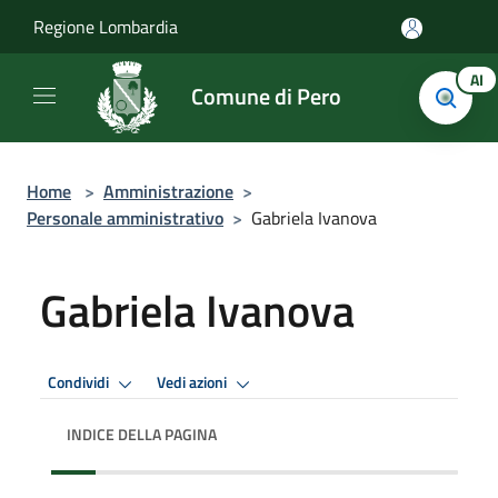
Salta al contenuto principale
Regione Lombardia
AI
Comune di Pero
Home
>
Amministrazione
>
Personale amministrativo
>
Gabriela Ivanova
Gabriela Ivanova
Condividi
Vedi azioni
INDICE DELLA PAGINA