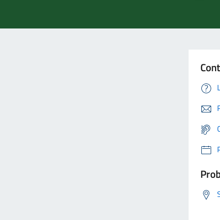
Cont
Prob