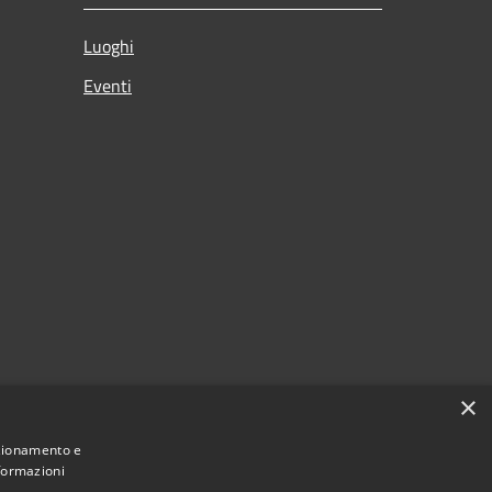
Luoghi
Eventi
×
nzionamento e
nformazioni