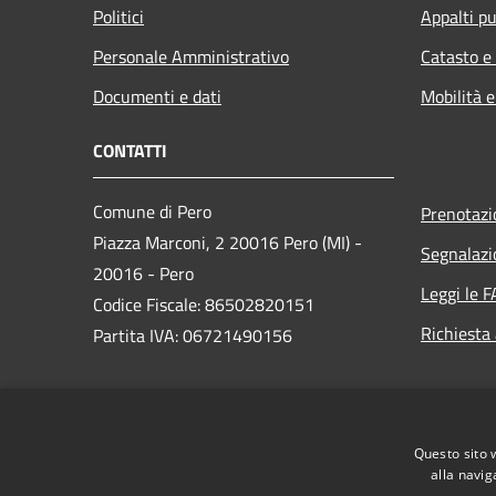
Politici
Appalti pu
Personale Amministrativo
Catasto e
Documenti e dati
Mobilità e
CONTATTI
Comune di Pero
Prenotaz
Piazza Marconi, 2 20016 Pero (MI) -
Segnalazi
20016 - Pero
Leggi le 
Codice Fiscale: 86502820151
Richiesta
Partita IVA: 06721490156
PEC:
protocollo@comune.pero.mi.legalmail.it
Questo sito 
Centralino Unico: +39 02 3537111
alla navig