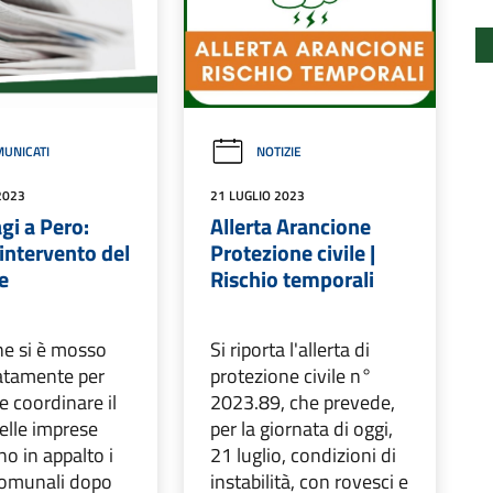
UNICATI
NOTIZIE
2023
21 LUGLIO 2023
gi a Pero:
Allerta Arancione
intervento del
Protezione civile |
e
Rischio temporali
ne si è mosso
Si riporta l'allerta di
tamente per
protezione civile n°
 e coordinare il
2023.89, che prevede,
elle imprese
per la giornata di oggi,
o in appalto i
21 luglio, condizioni di
 comunali dopo
instabilità, con rovesci e