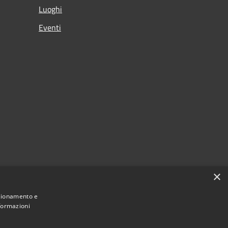
Luoghi
Eventi
×
nzionamento e
nformazioni