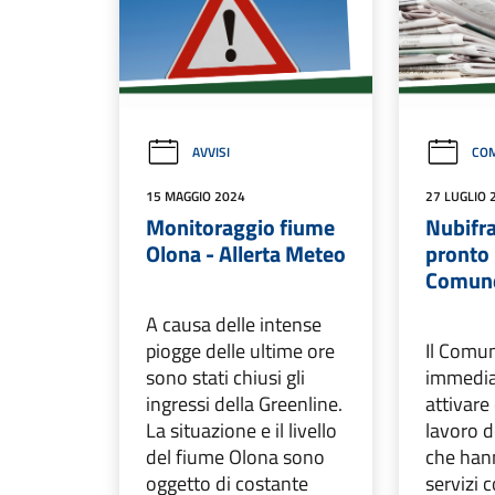
AVVISI
COM
15 MAGGIO 2024
27 LUGLIO 
Monitoraggio fiume
Nubifra
Olona - Allerta Meteo
pronto 
Comun
A causa delle intense
piogge delle ultime ore
Il Comu
sono stati chiusi gli
immedia
ingressi della Greenline.
attivare
La situazione e il livello
lavoro d
del fiume Olona sono
che hann
oggetto di costante
servizi