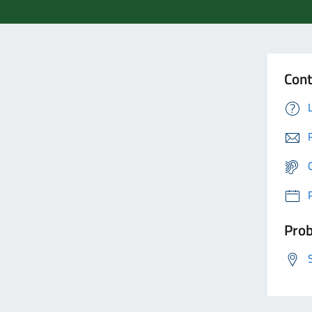
Cont
Prob