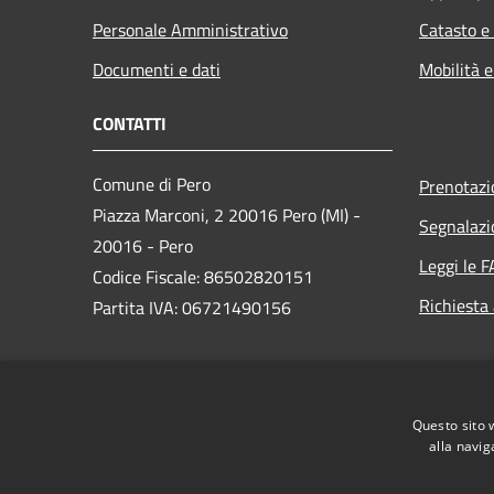
Personale Amministrativo
Catasto e
Documenti e dati
Mobilità e
CONTATTI
Comune di Pero
Prenotaz
Piazza Marconi, 2 20016 Pero (MI) -
Segnalazi
20016 - Pero
Leggi le 
Codice Fiscale: 86502820151
Richiesta
Partita IVA: 06721490156
PEC:
protocollo@comune.pero.mi.legalmail.it
Questo sito 
Centralino Unico: +39 02 3537111
alla navig