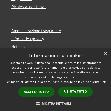
Richiesta assistenza
Amministrazione trasparente
Informativa privacy
Note legali
×
Dichiarazione di accessibilità
Informazioni sui cookie
Questo sito web utilizza cookie tecnici e assimilati strettamente
necessari al corretto funzionamento e alla navigazione del sito,
nonché un cookie tecnico analitico al solo fine di elaborare
informazioni statistiche, aggregate e anonime.
RSS
Copyright © 2026 • Comune di
Per maggiori dettagli, può consultare la cookie policy al seguente
link
Accessibilità
Pero • Powered by
Privacy
Municipium
Accesso
•
RIFIUTA TUTTO
ACCETTA TUTTO
Cookie
redazione
Mappa del sito
MOSTRA DETTAGLI