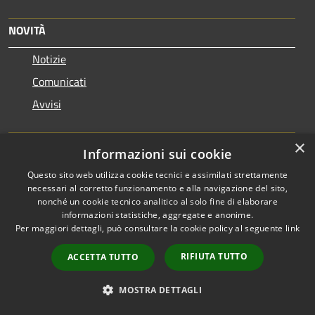
NOVITÀ
Notizie
Comunicati
Avvisi
VIVERE IL COMUNE
×
Informazioni sui cookie
Luoghi
Questo sito web utilizza cookie tecnici e assimilati strettamente
Eventi
necessari al corretto funzionamento e alla navigazione del sito,
nonché un cookie tecnico analitico al solo fine di elaborare
informazioni statistiche, aggregate e anonime.
CONTATTI
Per maggiori dettagli, può consultare la cookie policy al seguente
link
RIFIUTA TUTTO
ACCETTA TUTTO
Comune di Pero
Piazza Marconi, 2 20016 Pero (MI) - 20016 - Pero
MOSTRA DETTAGLI
Codice Fiscale: 86502820151