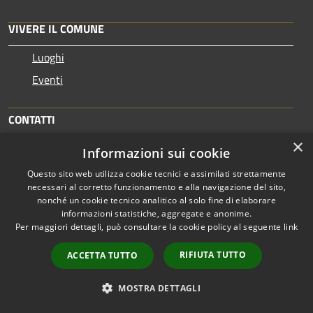
VIVERE IL COMUNE
Luoghi
Eventi
CONTATTI
×
Informazioni sui cookie
Comune di Pero
Piazza Marconi, 2 20016 Pero (MI) - 20016 - Pero
Questo sito web utilizza cookie tecnici e assimilati strettamente
necessari al corretto funzionamento e alla navigazione del sito,
Codice Fiscale: 86502820151
nonché un cookie tecnico analitico al solo fine di elaborare
Partita IVA: 06721490156
informazioni statistiche, aggregate e anonime.
Per maggiori dettagli, può consultare la cookie policy al seguente
link
PEC:
protocollo@comune.pero.mi.legalmail.it
RIFIUTA TUTTO
ACCETTA TUTTO
Centralino Unico: +39 02 3537111
MOSTRA DETTAGLI