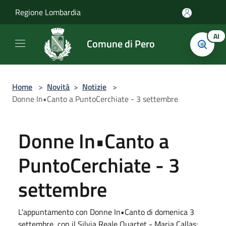
Salta al contenuto principale
Regione Lombardia
AI
Comune di Pero
Home
>
Novità
>
Notizie
>
Donne In•Canto a PuntoCerchiate - 3 settembre
Donne In•Canto a
PuntoCerchiate - 3
settembre
L'appuntamento con Donne In•Canto di domenica 3
settembre, con il Silvia Reale Quartet - Maria Callas: