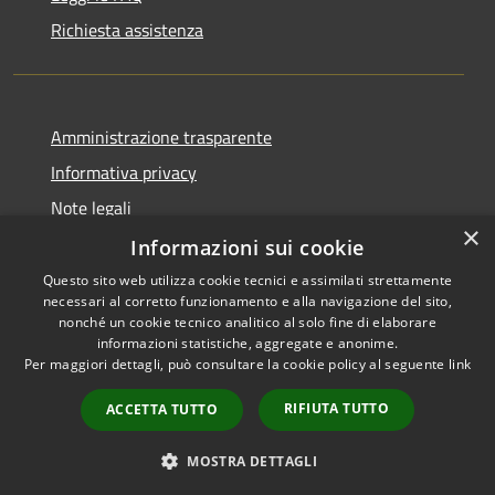
Richiesta assistenza
Amministrazione trasparente
Informativa privacy
Note legali
×
Dichiarazione di accessibilità
Informazioni sui cookie
Questo sito web utilizza cookie tecnici e assimilati strettamente
necessari al corretto funzionamento e alla navigazione del sito,
nonché un cookie tecnico analitico al solo fine di elaborare
informazioni statistiche, aggregate e anonime.
RSS
Copyright © 2026 • Comune di
Per maggiori dettagli, può consultare la cookie policy al seguente
link
Accessibilità
Pero • Powered by
Privacy
Municipium
Accesso
•
RIFIUTA TUTTO
ACCETTA TUTTO
Cookie
redazione
Mappa del sito
MOSTRA DETTAGLI