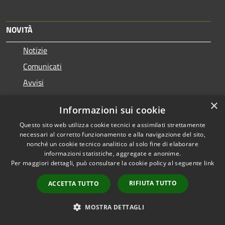
NOVITÀ
Notizie
Comunicati
Avvisi
×
VIVERE IL COMUNE
Informazioni sui cookie
Questo sito web utilizza cookie tecnici e assimilati strettamente
Luoghi
necessari al corretto funzionamento e alla navigazione del sito,
Eventi
nonché un cookie tecnico analitico al solo fine di elaborare
informazioni statistiche, aggregate e anonime.
Per maggiori dettagli, può consultare la cookie policy al seguente
link
CONTATTI
RIFIUTA TUTTO
ACCETTA TUTTO
Comune di Pero
MOSTRA DETTAGLI
Piazza Marconi, 2 20016 Pero (MI) - 20016 - Pero
Codice Fiscale: 86502820151