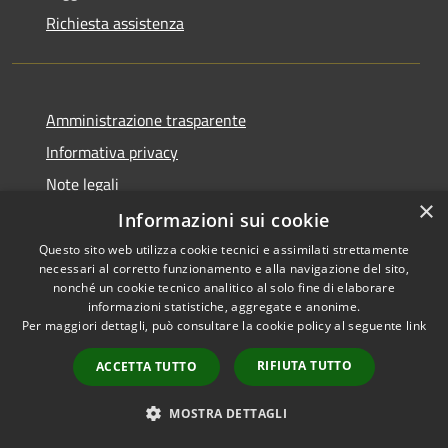
Richiesta assistenza
Amministrazione trasparente
Informativa privacy
Note legali
×
Dichiarazione di accessibilità
Informazioni sui cookie
Questo sito web utilizza cookie tecnici e assimilati strettamente
necessari al corretto funzionamento e alla navigazione del sito,
nonché un cookie tecnico analitico al solo fine di elaborare
informazioni statistiche, aggregate e anonime.
RSS
Copyright © 2026 • Comune di
Per maggiori dettagli, può consultare la cookie policy al seguente
link
Accessibilità
Pero • Powered by
Privacy
Municipium
Accesso
•
RIFIUTA TUTTO
ACCETTA TUTTO
Cookie
redazione
Mappa del sito
MOSTRA DETTAGLI