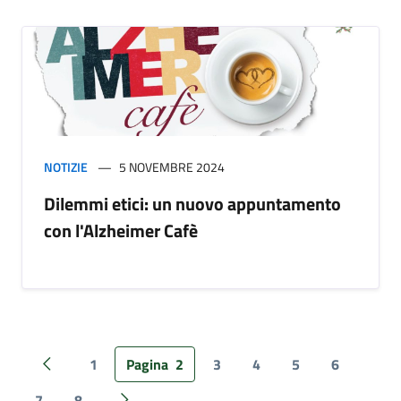
NOTIZIE
5 NOVEMBRE 2024
Dilemmi etici: un nuovo appuntamento
con l'Alzheimer Cafè
1
Pagina
2
3
4
5
6
Pagina precedente
7
8