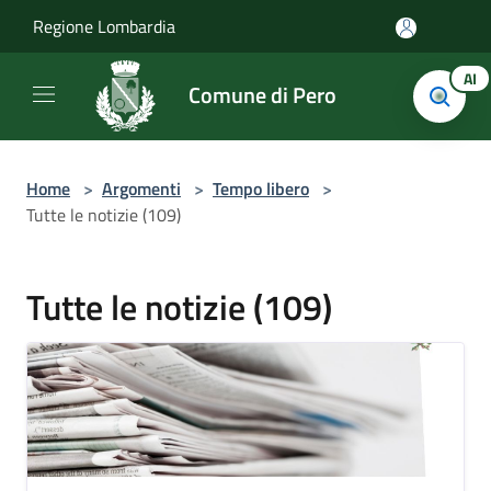
Salta al contenuto principale
Regione Lombardia
AI
Comune di Pero
Home
>
Argomenti
>
Tempo libero
>
Tutte le notizie (109)
Tutte le notizie (109)