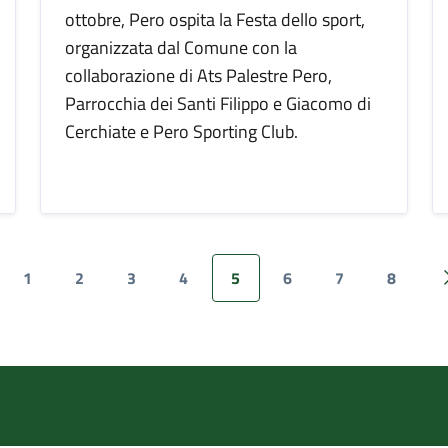
ottobre, Pero ospita la Festa dello sport,
organizzata dal Comune con la
collaborazione di Ats Palestre Pero,
Parrocchia dei Santi Filippo e Giacomo di
Cerchiate e Pero Sporting Club.
1
2
3
4
5
6
7
8
ina precedente