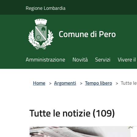
Salta al contenuto principale
Regione Lombardia
Comune di Pero
Amministrazione
Novità
Servizi
Vivere 
Home
>
Argomenti
>
Tempo libero
>
Tutte le
Tutte le notizie (109)