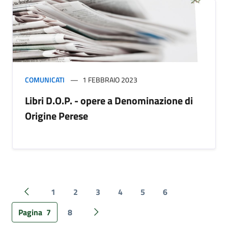
COMUNICATI
1 FEBBRAIO 2023
Libri D.O.P. - opere a Denominazione di
Origine Perese
1
2
3
4
5
6
Pagina precedente
Pagina
7
8
Pagina successiva