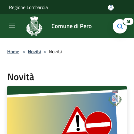
Salta al contenuto principale
Regione Lombardia
AI
Comune di Pero
Home
>
Novità
>
Novità
Novità