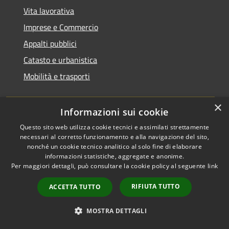
Vita lavorativa
Imprese e Commercio
Appalti pubblici
Catasto e urbanistica
Mobilità e trasporti
×
Informazioni sui cookie
Educazione e formazione
Questo sito web utilizza cookie tecnici e assimilati strettamente
necessari al corretto funzionamento e alla navigazione del sito,
Giustizia e sicurezza pubblica
nonché un cookie tecnico analitico al solo fine di elaborare
informazioni statistiche, aggregate e anonime.
Tributi,finanze e contravvenzioni
Per maggiori dettagli, può consultare la cookie policy al seguente
link
Ambiente
RIFIUTA TUTTO
ACCETTA TUTTO
Salute, benessere e assistenza
Autorizzazioni
MOSTRA DETTAGLI